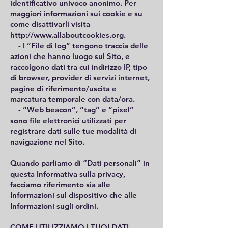
identificativo univoco anonimo. Per
maggiori informazioni sui cookie e su
come disattivarli visita
http://www.allaboutcookies.org
.
- I “File di log” tengono traccia delle
azioni che hanno luogo sul Sito, e
raccolgono dati tra cui indirizzo IP, tipo
di browser, provider di servizi internet,
pagine di riferimento/uscita e
marcatura temporale con data/ora.
- “Web beacon”, “tag” e “pixel”
sono file elettronici utilizzati per
registrare dati sulle tue modalità di
navigazione nel Sito.
Quando parliamo di “Dati personali” in
questa Informativa sulla privacy,
facciamo riferimento sia alle
Informazioni sul dispositivo che alle
Informazioni sugli ordini.
COME UTILIZZIAMO I TUOI DATI