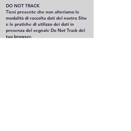
DO NOT TRACK
Tieni presente che non alteriamo le
modalità di raccolta dati del nostro Sito
e le pratiche di utilizzo dei dati in
presenza del segnale Do Not Track del
tuo browser.
CONSERVAZIONE DEI DATI
Quando effettui degli ordini tramite il
Sito, conserviamo le Informazioni sugli
ordini nei nostri archivi, tranne se e
fino a quando non ci chiedi di eliminare
tali informazioni.
MODIFICHE
Di volta in volta potremo aggiornare la
presente Informativa sulla privacy, ad
esempio in modo che rifletta le
modifiche alle nostre procedure,
oppure per altre ragioni operative,
legali o normative.